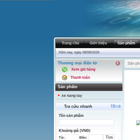
Trang chủ
Giới thiệu
Sản phẩm
Hôm nay, ngày 08/08/2026
Thương mại điện tử
Sản p
Xem giỏ hàng
Thanh toán
Sản phẩm
xe nang tay
Tra cứu nhanh
Tất cả
Tên sản phẩm
Khoảng giá (VNĐ)
Từ:
Đến: