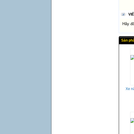
VI
Hãy đăn
Sản ph
Xe n