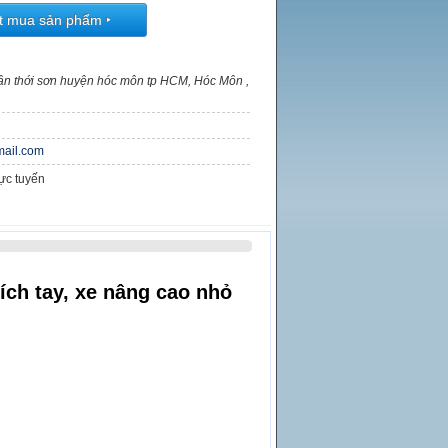
t mua sản phẩm
‣
uân thới sơn huyện hóc môn tp HCM, Hóc Môn ,
ail.com
rực tuyến
ích tay, xe nâng cao nhỏ