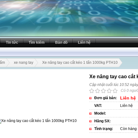
Tin tức
Tìm kiếm
Bản đồ
Liên hệ
hẩm
xe nang tay
Xe nâng tay cao cắt kéo 1 tấn 1000kg PTH10
Xe nâng tay cao cắt
Cập nhật cuối lúc 10:52 ngà
Có 0 ngườ
Liên hệ
Đơn giá bán:
VAT:
Liên hệ
Model:
Hãng SX:
Tình trạng:
Còn hàng