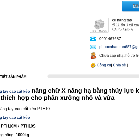
Đặ
xe nang tay
tổ 11 ấp 3 xã x
Hồ Chí Minh
0901467687
phuocnhantran687@gm
Chưa cập nhật hỗ trợ t
Công cụ
|
Chia sẻ
|
 TIẾT SẢN PHẨM
nâng chữ X nâng hạ bằng thủy lực k
g tay cao cắt kéo
 thích hợp cho phân xưởng nhỏ và vừa
g tay cao cắt kéo
:
PTH10M
/
PTH10S
ọng nâng:
1000kg