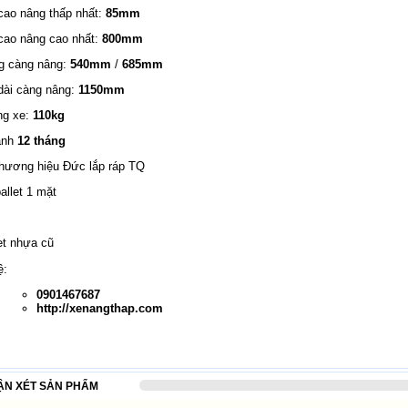
cao nâng thấp nhất:
85mm
cao nâng cao nhất:
800mm
g càng nâng:
540mm
/
685mm
dài càng nâng:
1150mm
ng xe:
110kg
ành
12 tháng
hương hiệu Đức lắp ráp TQ
allet 1 mặt
ệ:
0901467687
http://xenangthap.com
ẬN XÉT SẢN PHẨM