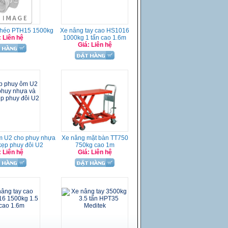
chéo PTH15 1500kg
Xe nâng tay cao HS1016
: Liên hệ
1000kg 1 tấn cao 1.6m
Giá: Liên hệ
m U2 cho phuy nhựa
Xe nâng mặt bàn TT750
 kẹp phuy đôi U2
750kg cao 1m
: Liên hệ
Giá: Liên hệ