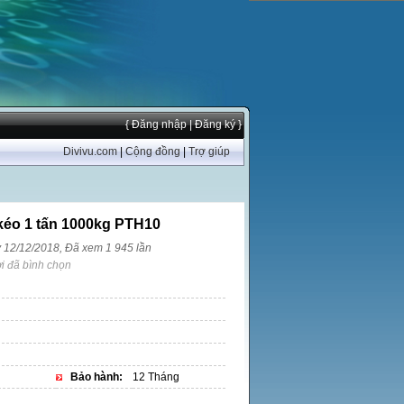
{ Đăng nhập
| Đăng ký }
Divivu.com
|
Cộng đồng
|
Trợ giúp
 kéo 1 tấn 1000kg PTH10
y 12/12/2018, Đã xem 1 945 lần
i đã bình chọn
Bảo hành:
12 Tháng