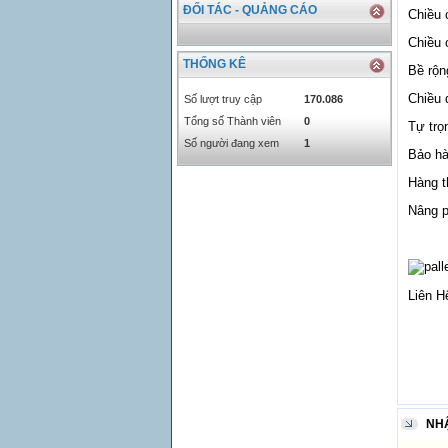
INR
0
340.14
ĐỐI TÁC - QUẢNG CÁO
Chiều 
KRW
18.01
21.12
Chiều 
KWD
0
79758.97
THỐNG KÊ
Bề rộn
MYR
0
5808.39
NOK
0
2658.47
Chiều 
Số lượt truy cập
170.086
RMB
3272
1
Tổng số Thành viên
0
Tự trọ
RUB
0
418.79
Số người đang xem
1
Bảo h
SAR
0
6457
SEK
0
2503.05
Hàng t
Nâng p
Liên H
NH