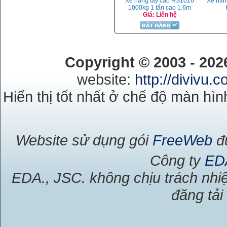
Xe nâng tay cao HS1016
Xe nân
1000kg 1 tấn cao 1.6m
Giá: Liên hệ
Copyright © 2003 - 20
website:
http://divivu.
Hiển thị tốt nhất ở chế độ màn hìn
Website sử dụng gói
FreeWeb
đư
Công ty
ED
EDA., JSC. không chịu trách nhiệ
đăng tải