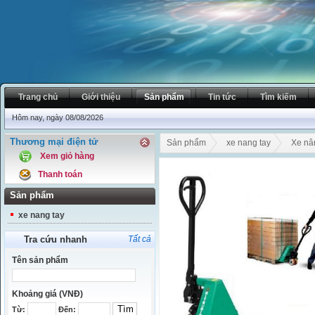
Trang chủ
Giới thiệu
Sản phẩm
Tin tức
Tìm kiếm
Hôm nay, ngày 08/08/2026
Thương mại điện tử
Sản phẩm
xe nang tay
Xe nâ
Xem giỏ hàng
Thanh toán
Sản phẩm
xe nang tay
Tra cứu nhanh
Tất cả
Tên sản phẩm
Khoảng giá (VNĐ)
Từ:
Đến: