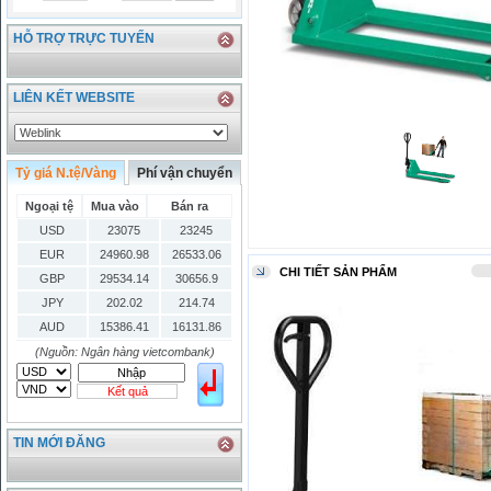
HỖ TRỢ TRỰC TUYẾN
LIÊN KẾT WEBSITE
Tỷ giá N.tệ/Vàng
Phí vận chuyển
Ngoại tệ
Mua vào
Bán ra
USD
23075
23245
EUR
24960.98
26533.06
CHI TIẾT SẢN PHẨM
GBP
29534.14
30656.9
JPY
202.02
214.74
AUD
15386.41
16131.86
HKD
2906.04
3028.6
(Nguồn: Ngân hàng vietcombank)
SGD
16755.29
17427.08
Kết quả
THB
666.2
786.99
CAD
17223.74
18058.21
TIN MỚI ĐĂNG
CHF
23161.62
24283.77
DKK
0
3531.88