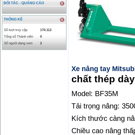
INR
0
340.14
ĐỐI TÁC - QUẢNG CÁO
KRW
18.01
21.12
KWD
0
79758.97
THỐNG KÊ
MYR
0
5808.39
NOK
0
2658.47
Số lượt truy cập
170.112
RMB
3272
1
Tổng số Thành viên
0
RUB
0
418.79
Số người đang xem
2
SAR
0
6457
SEK
0
2503.05
Xe nâng tay Mitsub
chất thép dày
Model:
BF35M
Tải trọng nâng:
350
Kích thước càng n
Chiều cao nâng thấ