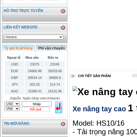
HỖ TRỢ TRỰC TUYẾN
LIÊN KẾT WEBSITE
Tỷ giá N.tệ/Vàng
Phí vận chuyển
Ngoại tệ
Mua vào
Bán ra
USD
23075
23245
EUR
24960.98
26533.06
CHI TIẾT SẢN PHẨM
GBP
29534.14
30656.9
JPY
202.02
214.74
AUD
15386.41
16131.86
HKD
2906.04
3028.6
(Nguồn: Ngân hàng vietcombank)
1
SGD
16755.29
17427.08
Xe nâng tay cao
Kết quả
THB
666.2
786.99
CAD
17223.74
18058.21
Model: HS10/16
TIN MỚI ĐĂNG
CHF
23161.62
24283.77
- Tải trọng nâng 10
DKK
0
3531.88