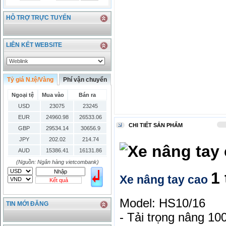
HỖ TRỢ TRỰC TUYẾN
LIÊN KẾT WEBSITE
Tỷ giá N.tệ/Vàng
Phí vận chuyển
Ngoại tệ
Mua vào
Bán ra
USD
23075
23245
EUR
24960.98
26533.06
CHI TIẾT SẢN PHẨM
GBP
29534.14
30656.9
JPY
202.02
214.74
AUD
15386.41
16131.86
HKD
2906.04
3028.6
(Nguồn: Ngân hàng vietcombank)
1
SGD
16755.29
17427.08
Xe nâng tay cao
Kết quả
THB
666.2
786.99
CAD
17223.74
18058.21
Model: HS10/16
TIN MỚI ĐĂNG
CHF
23161.62
24283.77
- Tải trọng nâng 10
DKK
0
3531.88