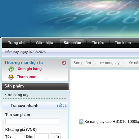
Trang chủ
Giới thiệu
Sản phẩm
Tin tức
Tìm kiếm
Hôm nay, ngày 07/08/2026
Thương mại điện tử
Sản phẩm
xe nang tay
Xe nâ
Xem giỏ hàng
Thanh toán
Sản phẩm
xe nang tay
Tra cứu nhanh
Tất cả
Tên sản phẩm
Khoảng giá (VNĐ)
Từ:
Đến: