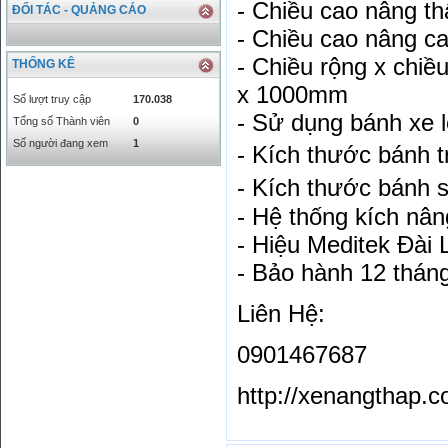
- Chiều cao nâng t
INR
0
340.14
ĐỐI TÁC - QUẢNG CÁO
KRW
18.01
21.12
- Chiều cao nâng 
KWD
0
79758.97
- Chiều rộng x chiề
THỐNG KÊ
MYR
0
5808.39
x 1000mm
NOK
0
2658.47
Số lượt truy cập
170.038
RMB
3272
1
- Sử dụng bánh xe l
Tổng số Thành viên
0
RUB
0
418.79
Số người đang xem
1
- Kích thước bánh 
SAR
0
6457
- Kích thước bánh 
SEK
0
2503.05
- Hệ thống kích nân
- Hiệu Meditek Đài
- Bảo hành 12 thán
Liên Hệ:
0901467687
http://xenangthap.