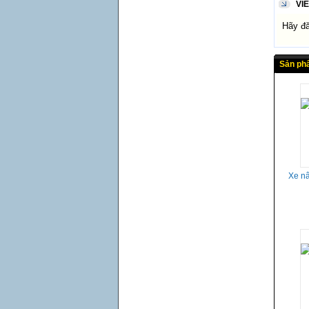
VI
Hãy đăn
Sản ph
Xe nâ