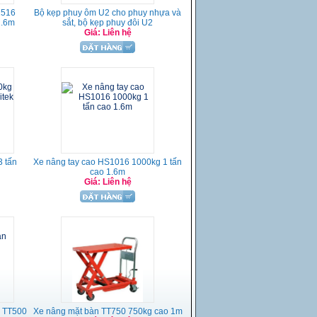
1516
Bộ kẹp phuy ôm U2 cho phuy nhựa và
1.6m
sắt, bộ kẹp phuy đôi U2
Giá: Liên hệ
3 tấn
Xe nâng tay cao HS1016 1000kg 1 tấn
cao 1.6m
Giá: Liên hệ
g TT500
Xe nâng mặt bàn TT750 750kg cao 1m