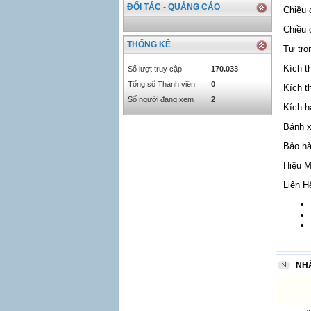
INR
0
340.14
ĐỐI TÁC - QUẢNG CÁO
Chiều 
KRW
18.01
21.12
Chiều 
KWD
0
79758.97
THỐNG KÊ
Tự trọ
MYR
0
5808.39
NOK
0
2658.47
Kích 
Số lượt truy cập
170.033
RMB
3272
1
Tổng số Thành viên
0
Kích 
RUB
0
418.79
Số người đang xem
2
Kích h
SAR
0
6457
SEK
0
2503.05
Bánh x
Bảo hà
Hiệu M
Liên H
NH