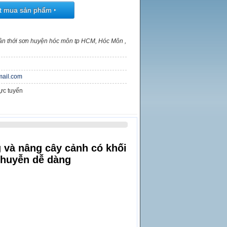
t mua sản phẩm
‣
uân thới sơn huyện hóc môn tp HCM, Hóc Môn ,
ail.com
rực tuyến
 và nâng cây cảnh có khối
 chuyễn dễ dàng