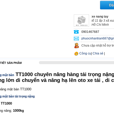
Đặ
xe nang tay
tổ 11 ấp 3 xã x
Hồ Chí Minh
0901467687
phuocnhantran687@gm
Chưa cập nhật hỗ trợ t
Công cụ
|
Chia sẻ
|
 TIẾT SẢN PHẨM
TT1000 chuyên nâng hàng tải trọng nặng
g mặt bàn
g lớn di chuyển và nâng hạ lên oto xe tải , di
g mặt bàn tải trọng nặng
:
TT1000
ọng nâng;
1000kg