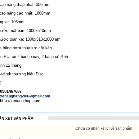
cao nâng thấp nhất: 350mm
cao nâng cao nhất: 1000mm
ng xe: 106mm
thước mặt bàn: 1000x510mm
thước toàn xe: 1300x510x1000mm
ạ bằng bơm thủy lực cắt kéo
e PU, có 2 bánh xoay, 2 bánh cố định
nh 12 tháng
editek thương hiệu Đức
ệ :
0901467687
xenanghangviet@gmail.com
http://xenangthap.com
ẬN XÉT SẢN PHẨM
Chưa có nhận xét gì về sản phẩm