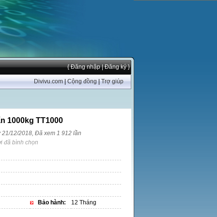
{ Đăng nhập
| Đăng ký }
Divivu.com
|
Cộng đồng
|
Trợ giúp
ấn 1000kg TT1000
y 21/12/2018, Đã xem 1 912 lần
i đã bình chọn
Bảo hành:
12 Tháng