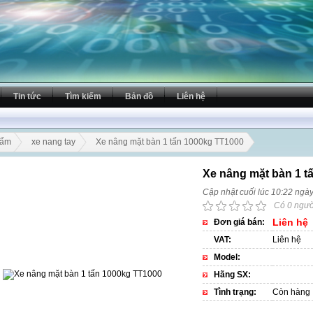
Tin tức
Tìm kiếm
Bản đồ
Liên hệ
hẩm
xe nang tay
Xe nâng mặt bàn 1 tấn 1000kg TT1000
Xe nâng mặt bàn 1 t
Cập nhật cuối lúc 10:22 ngà
Có 0 ngườ
Liên hệ
Đơn giá bán:
VAT:
Liên hệ
Model:
Hãng SX:
Tình trạng:
Còn hàng